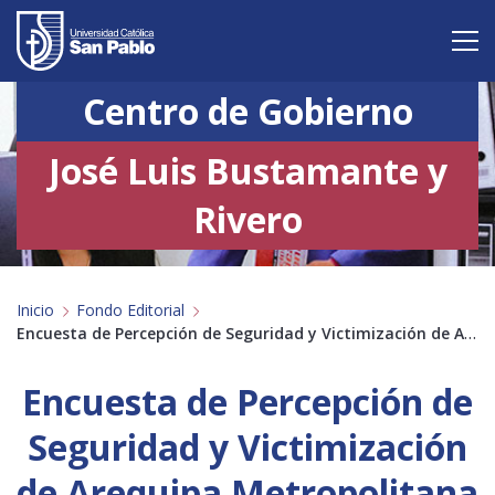
Centro de Gobierno
Vive San Pablo
José Luis Bustamante y
Admisión
Rivero
Carreras
Postgrado
Inicio
Fondo Editorial
Internacional
Encuesta de Percepción de Seguridad y Victimización de Arequipa Metropolitana 2021-2023
Investigación
Encuesta de Percepción de
Servicio y proyección a la sociedad
Seguridad y Victimización
de Arequipa Metropolitana
Alumnos
Profesores
Antiguos Alumnos
Padres
Empresas