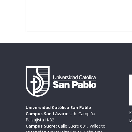
I
Universidad Católica San Pablo
P
Campus San Lázaro:
Urb. Campiña
Paisajista H-32
B
Campus Sucre:
Calle Sucre 601, Vallecito