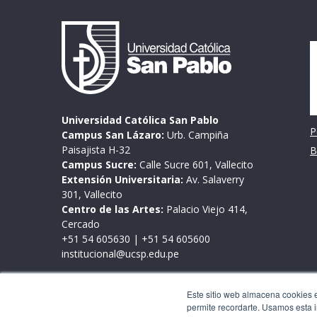
I
Universidad Católica San Pablo
P
Campus San Lázaro:
Urb. Campiña
Paisajista H-32
B
Campus Sucre:
Calle Sucre 601, Vallecito
Extensión Universitaria:
Av. Salaverry
301, Vallecito
Centro de las Artes:
Palacio Viejo 414,
Cercado
+51 54 605630
|
+51 54 605600
institucional@ucsp.edu.pe
Mesa de partes
Este sitio web almacena cookies en
Lunes a viernes de 9:00 a 17:00 horas
permite recordarte. Usamos esta i
Este sitio web almacena cookies en tu PC, las cua