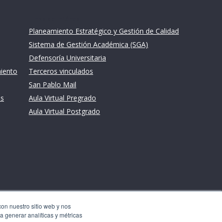
Links de intéres
Planeamiento Estratégico y Gestión de Calidad
Sistema de Gestión Académica (SGA)
Defensoría Universitaria
miento
Terceros vinculados
San Pablo Mail
es
Aula Virtual Pregrado
Aula Virtual Postgrado
con nuestro sitio web y nos
a generar analíticas y métricas