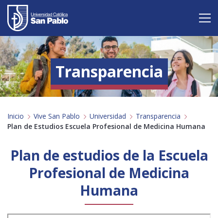
Vive San Pablo
Transparencia
Admisión
Carreras
Inicio
Vive San Pablo
Universidad
Transparencia
Postgrado
Plan de Estudios Escuela Profesional de Medicina Humana
Internacional
Plan de estudios de la Escuela
Investigación
Profesional de Medicina
Humana
Servicio y proyección a la sociedad
Alumnos
Profesores
Antiguos Alumnos
Padres
Empresas