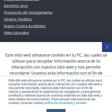
Derechos Arco
Prevención del Hostigamiento
Objetos Perdidos
Seguro Contra Accidentes
Video tutoriales
Links de intéres
Planeamiento Estratégico y Gestión de Calidad
Este sitio web almacena cookies en tu PC, las cuales se
Sistema de Gestión Académica (SGA)
utilizan para recopilar información acerca de tu
Defensoría Universitaria
interacción con nuestro sitio web y nos permite
Terceros vinculados
recordarte. Usamos esta información con el fin de
mejorar y personalizar tu experiencia de navegación y
San Pablo Mail
Este sitio web almacena cookies en tu PC, las cuales se utilizan para
recopilar información acerca de tu interacción con nuestro sitio web y
para generar analíticas y métricas acerca de nuestros
Aula Virtual Pregrado
nos permite recordarte. Usamos esta información con el fin de
visitantes en este sitio web y otros medios de
mejorar y personalizar tu experiencia de navegación y para generar
Aula Virtual Postgrado
analíticas y métricas acerca de nuestros visitantes en este sitio web y
comunicación. Para conocer más acerca de las cookies,
otros medios de comunicación. Para conocer más acerca de las
consulta nuestra
política de privacidad y cookies
.
cookies, consulta nuestra
política de privacidad y cookies
.