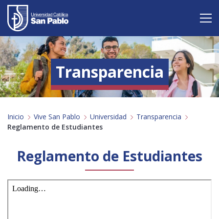
Vive San Pablo
Transparencia
Admisión
Carreras
Inicio
Vive San Pablo
Universidad
Transparencia
Postgrado
Reglamento de Estudiantes
Internacional
Reglamento de Estudiantes
Investigación
Servicio y proyección a la sociedad
Alumnos
Profesores
Antiguos Alumnos
Padres
Empresas