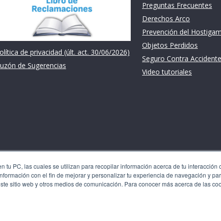
Preguntas Frecuentes
Derechos Arco
Prevención del Hostiga
Objetos Perdidos
olítica de privacidad (últ. act. 30/06/2026)
Seguro Contra Accident
uzón de Sugerencias
Video tutoriales
 tu PC, las cuales se utilizan para recopilar información acerca de tu interacción 
nformación con el fin de mejorar y personalizar tu experiencia de navegación y par
les se utilizan para recopilar información acerca de tu
este sitio web y otros medios de comunicación. Para conocer más acerca de las co
 recordarte. Usamos esta información con el fin de mejorar y
 generar analíticas y métricas acerca de nuestros visitantes
n. Para conocer más acerca de las cookies, consulta