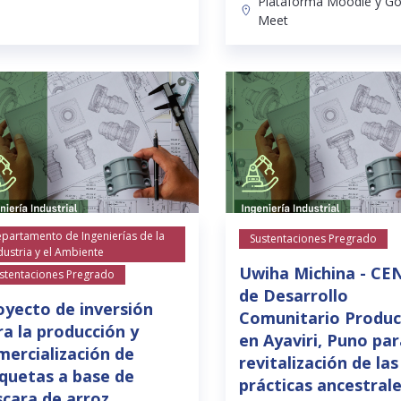
Plataforma Moodle y G
Meet
partamento de Ingenierías de la
Sustentaciones Pregrado
dustria y el Ambiente
Uwiha Michina - C
stentaciones Pregrado
de Desarrollo
oyecto de inversión
Comunitario Produc
ra la producción y
en Ayaviri, Puno pa
mercialización de
revitalización de las
iquetas a base de
prácticas ancestral
cara de arroz...