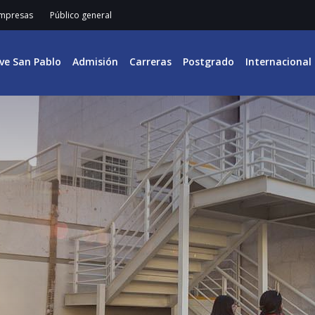
mpresas
Público general
ive San Pablo
Admisión
Carreras
Postgrado
Internacional