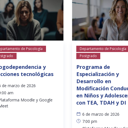
partamento de Psicología
Departamento de Psicología
stgrado
Postgrado
ogodependencia y
Programa de
icciones tecnológicas
Especialización y
Desarrollo en
6 de marzo de 2026
Modificación Condu
9:00 am
en Niños y Adolesc
Plataforma Moodle y Google
con TEA, TDAH y DI
Meet
6 de marzo de 2026
7:00 pm