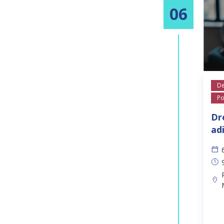
06
De
Po
Dr
ad