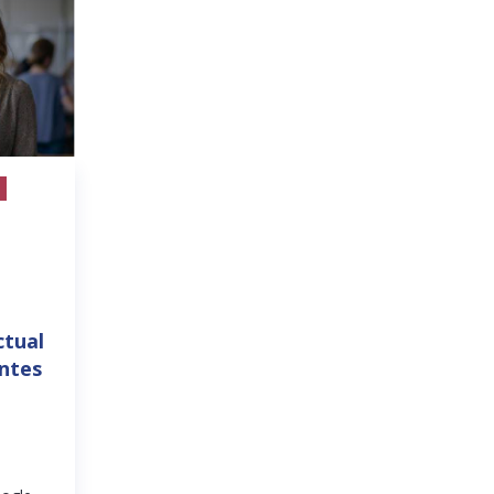
ctual
entes