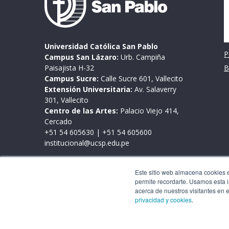
Universidad Católica San Pablo
P
Campus San Lázaro:
Urb. Campiña
Paisajista H-32
B
Campus Sucre:
Calle Sucre 601, Vallecito
Extensión Universitaria:
Av. Salaverry
301, Vallecito
Centro de las Artes:
Palacio Viejo 414,
Cercado
+51 54 605630
|
+51 54 605600
institucional@ucsp.edu.pe
Mesa de partes
Este sitio web almacena cookies en
Lunes a viernes de 9:00 a 17:00 horas
permite recordarte. Usamos esta i
Este sitio web almacena cookies en tu PC, las cua
acerca de nuestros visitantes en 
interacción con nuestro sitio web y nos permite
privacidad y cookies
.
personalizar tu experiencia de navegación y para
en este sitio web y otros medios de comunicació