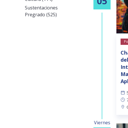
05
Sustentaciones
Pregrado (525)
Po
Ch
de
Int
Ma
Ap
Viernes