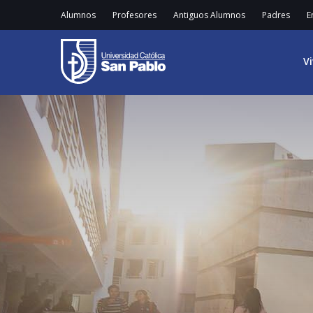
Alumnos
Profesores
Antiguos Alumnos
Padres
E
V