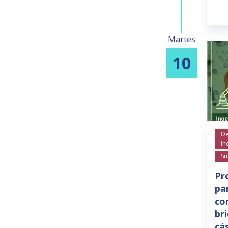
Martes
10
De
In
Su
Pr
pa
co
br
cás