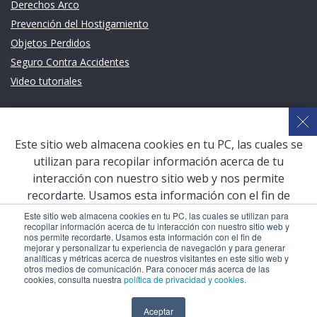
Derechos Arco
Prevención del Hostigamiento
Objetos Perdidos
Seguro Contra Accidentes
Video tutoriales
Links de intéres
Planeamiento Estratégico y Gestión de Calidad
Este sitio web almacena cookies en tu PC, las cuales se
Sistema de Gestión Académica (SGA)
utilizan para recopilar información acerca de tu
Defensoría Universitaria
interacción con nuestro sitio web y nos permite
Terceros vinculados
recordarte. Usamos esta información con el fin de
mejorar y personalizar tu experiencia de navegación y
San Pablo Mail
Este sitio web almacena cookies en tu PC, las cuales se utilizan para
recopilar información acerca de tu interacción con nuestro sitio web y
para generar analíticas y métricas acerca de nuestros
Aula Virtual Pregrado
nos permite recordarte. Usamos esta información con el fin de
visitantes en este sitio web y otros medios de
mejorar y personalizar tu experiencia de navegación y para generar
Aula Virtual Postgrado
analíticas y métricas acerca de nuestros visitantes en este sitio web y
comunicación. Para conocer más acerca de las cookies,
otros medios de comunicación. Para conocer más acerca de las
consulta nuestra
política de privacidad y cookies
.
cookies, consulta nuestra
política de privacidad y cookies
.
COPYRIGHT © 2026 Universidad Católica San Pablo – RUC:
Aceptar