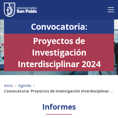
Convocatoria:
Vive San Pablo
Proyectos de
Admisión
Investigación
Carreras
Interdisciplinar 2024
Postgrado
Internacional
Inicio
Agenda
Investigación
Convocatoria: Proyectos de Investigación Interdisciplinar 2024
Servicio y proyección a la sociedad
Informes
Alumnos
Profesores
Antiguos Alumnos
Padres
Empresas