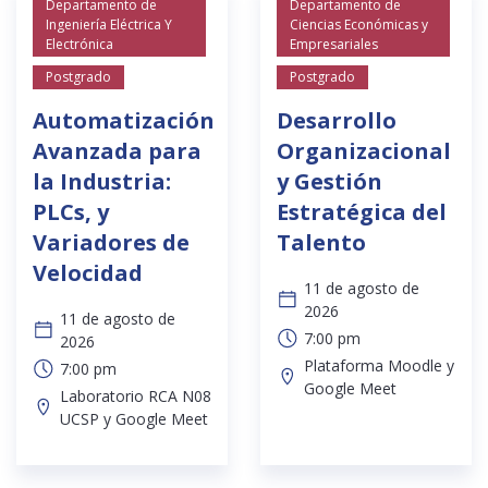
Departamento de
Departamento de
Ingeniería Eléctrica Y
Ciencias Económicas y
Electrónica
Empresariales
Postgrado
Postgrado
Automatización
Desarrollo
Avanzada para
Organizacional
la Industria:
y Gestión
PLCs, y
Estratégica del
Variadores de
Talento
Velocidad
11 de agosto de
2026
11 de agosto de
7:00 pm
2026
Plataforma Moodle y
7:00 pm
Google Meet
Laboratorio RCA N08
UCSP y Google Meet