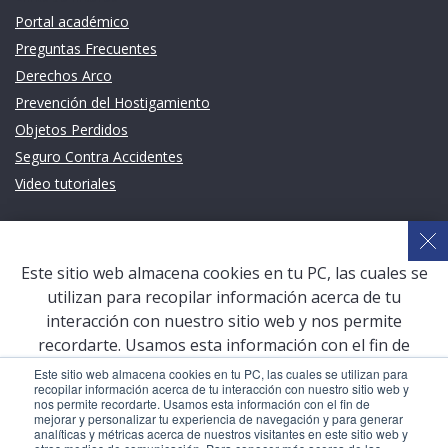
Portal académico
Preguntas Frecuentes
Derechos Arco
Prevención del Hostigamiento
Objetos Perdidos
Seguro Contra Accidentes
Video tutoriales
Links de intéres
Planeamiento Estratégico y Gestión de Calidad
Este sitio web almacena cookies en tu PC, las cuales se
Sistema de Gestión Académica (SGA)
utilizan para recopilar información acerca de tu
Defensoría Universitaria
interacción con nuestro sitio web y nos permite
Terceros vinculados
recordarte. Usamos esta información con el fin de
mejorar y personalizar tu experiencia de navegación y
San Pablo Mail
Este sitio web almacena cookies en tu PC, las cuales se utilizan para
recopilar información acerca de tu interacción con nuestro sitio web y
para generar analíticas y métricas acerca de nuestros
Aula Virtual Pregrado
nos permite recordarte. Usamos esta información con el fin de
visitantes en este sitio web y otros medios de
mejorar y personalizar tu experiencia de navegación y para generar
Aula Virtual Postgrado
analíticas y métricas acerca de nuestros visitantes en este sitio web y
comunicación. Para conocer más acerca de las cookies,