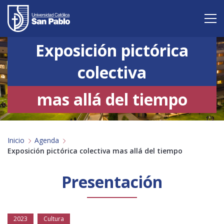
Exposición pictórica
Vive San Pablo
colectiva
Admisión
mas allá del tiempo
Carreras
Postgrado
Inicio
Agenda
Internacional
Exposición pictórica colectiva mas allá del tiempo
Investigación
Presentación
Servicio y proyección a la sociedad
Alumnos
Profesores
Antiguos Alumnos
Padres
Empresas
2023
Cultura