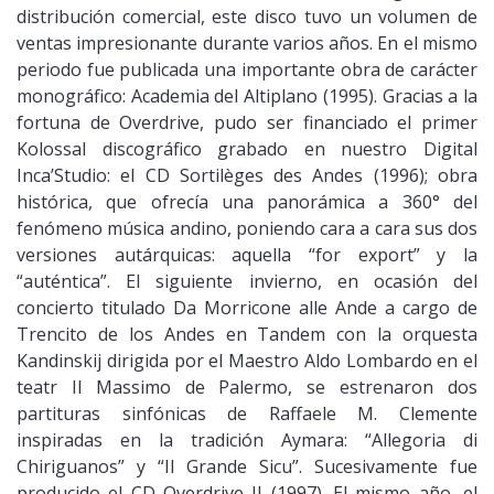
distribución comercial, este disco tuvo un volumen de
ventas impresionante durante varios años. En el mismo
periodo fue publicada una importante obra de carácter
monográfico: Academia del Altiplano (1995). Gracias a la
fortuna de Overdrive, pudo ser financiado el primer
Kolossal discográfico grabado en nuestro Digital
Inca’Studio: el CD Sortilèges des Andes (1996); obra
histórica, que ofrecía una panorámica a 360° del
fenómeno música andino, poniendo cara a cara sus dos
versiones autárquicas: aquella “for export” y la
“auténtica”. El siguiente invierno, en ocasión del
concierto titulado Da Morricone alle Ande a cargo de
Trencito de los Andes en Tandem con la orquesta
Kandinskij dirigida por el Maestro Aldo Lombardo en el
teatr Il Massimo de Palermo, se estrenaron dos
partituras sinfónicas de Raffaele M. Clemente
inspiradas en la tradición Aymara: “Allegoria di
Chiriguanos” y “Il Grande Sicu”. Sucesivamente fue
producido el CD Overdrive II (1997). El mismo año, el