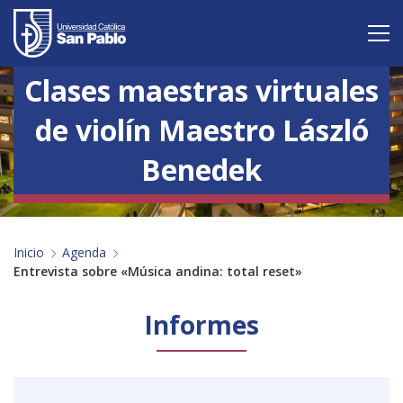
Clases maestras virtuales
Vive San Pablo
de violín Maestro László
Admisión
Benedek
Carreras
Postgrado
Inicio
Agenda
Internacional
Entrevista sobre «Música andina: total reset»
Investigación
Informes
Servicio y proyección a la sociedad
Alumnos
Profesores
Antiguos Alumnos
Padres
Empresas