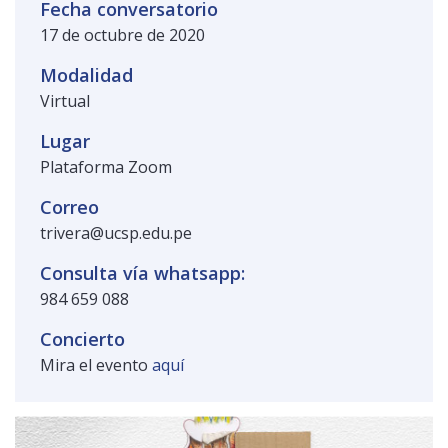
Fecha conversatorio
Público general
Licenciamiento
Biblioteca
Noticias
17 de octubre de 2020
Modalidad
Virtual
Lugar
Plataforma Zoom
Correo
trivera@ucsp.edu.pe
Consulta vía whatsapp:
984 659 088
Concierto
Mira el evento
aquí