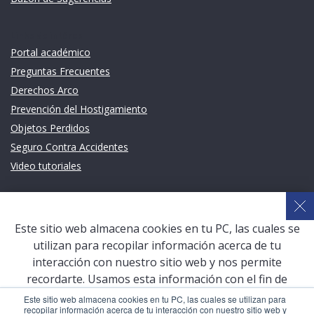
Links de intéres
Portal académico
Preguntas Frecuentes
Derechos Arco
Prevención del Hostigamiento
Objetos Perdidos
Seguro Contra Accidentes
Video tutoriales
Links de intéres
Planeamiento Estratégico y Gestión de Calidad
Este sitio web almacena cookies en tu PC, las cuales se
Sistema de Gestión Académica (SGA)
utilizan para recopilar información acerca de tu
Defensoría Universitaria
interacción con nuestro sitio web y nos permite
Terceros vinculados
recordarte. Usamos esta información con el fin de
mejorar y personalizar tu experiencia de navegación y
San Pablo Mail
Este sitio web almacena cookies en tu PC, las cuales se utilizan para
recopilar información acerca de tu interacción con nuestro sitio web y
para generar analíticas y métricas acerca de nuestros