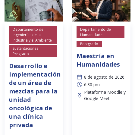
Departamento de
Departamento de
Ingenierías de la
Humanidades
Industria y el Ambiente
Postgrado
Sustentaciones
Pregrado
Maestría en
Humanidades
Desarrollo e
implementación
8 de agosto de 2026
de un área de
6:30 pm
mezclas para la
Plataforma Moodle y
unidad
Google Meet
oncológica de
una clínica
privada