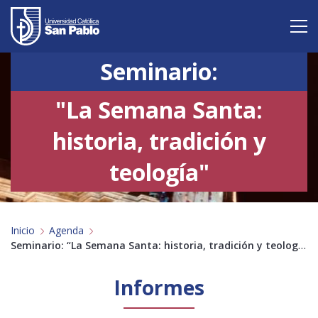
Seminario:
Vive San Pablo
"La Semana Santa:
Admisión
historia, tradición y
Carreras
teología"
Postgrado
Internacional
Inicio
Agenda
Investigación
Seminario: “La Semana Santa: historia, tradición y teología”
Servicio y proyección a la sociedad
Informes
Alumnos
Profesores
Antiguos Alumnos
Padres
Empresas