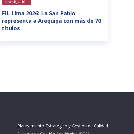
Investigación
La S
para
FIL Lima 2026: La San Pablo
suel
representa a Arequipa con más de 70
títulos
Links de intéres
Planeamiento Estratégico y Gestión de Calidad
Sistema de Gestión Académica (SGA)