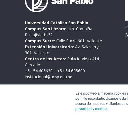
Universidad Católica San Pablo
P
Campus San Lázaro:
Urb. Campiña
Paisajista H-32
B
Campus Sucre:
Calle Sucre 601, Vallecito
Extensión Universitaria:
Av. Salaverry
301, Vallecito
Centro de las Artes:
Palacio Viejo 414,
Cercado
+51 54 605630
|
+51 54 605600
institucional@ucsp.edu.pe
Mesa de partes
Este sitio web almacena cookies en
Lunes a viernes de 9:00 a 17:00 horas
permite recordarte. Usamos esta i
Este sitio web almacena cookies en tu PC, las cua
acerca de nuestros visitantes en 
interacción con nuestro sitio web y nos permite
privacidad y cookies
.
personalizar tu experiencia de navegación y para
en este sitio web y otros medios de comunicació
nuestra
política de privacidad y cookies
.
C