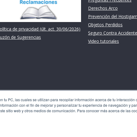
Derechos Arco
Prevención del Hostiga
Objetos Perdidos
olítica de privacidad (últ. act. 30/06/2026)
Seguro Contra Accident
uzón de Sugerencias
Video tutoriales
 tu PC, las cuales se utilizan para recopilar información acerca de tu interacción 
nformación con el fin de mejorar y personalizar tu experiencia de navegación y par
les se utilizan para recopilar información acerca de tu
este sitio web y otros medios de comunicación. Para conocer más acerca de las co
 recordarte. Usamos esta información con el fin de mejorar y
 generar analíticas y métricas acerca de nuestros visitantes
n. Para conocer más acerca de las cookies, consulta
OPYRIGHT © 2026 Universidad Católica San Pablo – RUC: 203279984