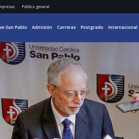
mpresas
Público general
ive San Pablo
Admisión
Carreras
Postgrado
Internacional