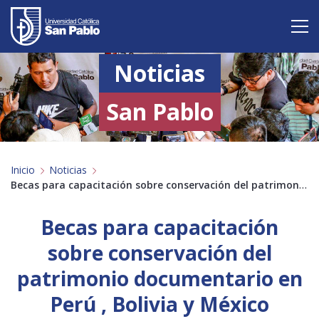
Noticias
Vive San Pablo
Admisión
San Pablo
Carreras
Inicio
Noticias
Postgrado
Becas para capacitación sobre conservación del patrimonio documentario en Perú , Bolivia y México
Internacional
Becas para capacitación
Investigación
sobre conservación del
patrimonio documentario en
Servicio y proyección a la sociedad
Perú , Bolivia y México
Alumnos
Profesores
Antiguos Alumnos
Padres
Empresas