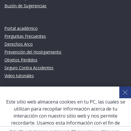
Buzón de Sugerencias
Links de intéres
Portal académico
Preguntas Frecuentes
Derechos Arco
Prevención del Hostigamiento
Objetos Perdidos
Seguro Contra Accidentes
Video tutoriales
Links de intéres
Planeamiento Estratégico y Gestión de Calidad
Este sitio web almacena cookies en tu PC, las cuales se
Sistema de Gestión Académica (SGA)
utilizan para recopilar información acerca de tu
Defensoría Universitaria
interacción con nuestro sitio web y nos permite
Terceros vinculados
recordarte. Usamos esta información con el fin de
mejorar y personalizar tu experiencia de navegación y
San Pablo Mail