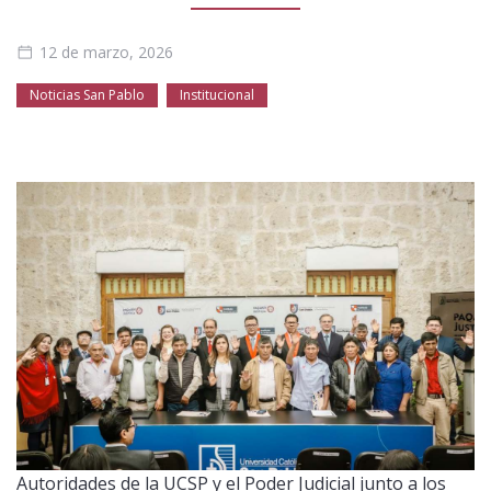
Público general
Licenciamiento
Biblioteca
Noticias
12 de marzo, 2026
Noticias San Pablo
Institucional
Autoridades de la UCSP y el Poder Judicial junto a los