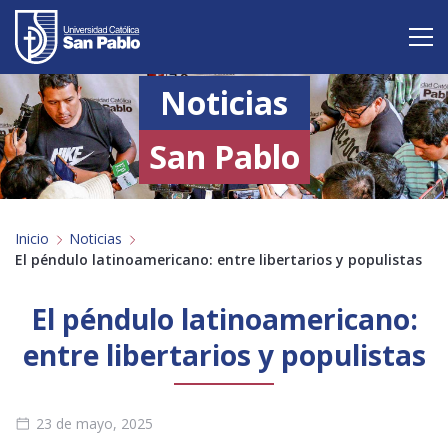
Noticias
Vive San Pablo
Admisión
San Pablo
Carreras
Inicio
Noticias
Postgrado
El péndulo latinoamericano: entre libertarios y populistas
Internacional
El péndulo latinoamericano:
Investigación
entre libertarios y populistas
Servicio y proyección a la sociedad
23 de mayo, 2025
Alumnos
Profesores
Antiguos Alumnos
Padres
Empresas