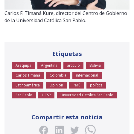
Carlos F. Timaná Kure, director del Centro de Gobierno
de la Universidad Católica San Pablo.
Etiquetas
Arequipa
Argentina
artículo
Bolivia
Carlos Timaná
Colombia
internacional
Latinoamérica
Opinión
Perú
política
San Pablo
UCSP
Universidad Católica San Pablo
Compartir esta noticia