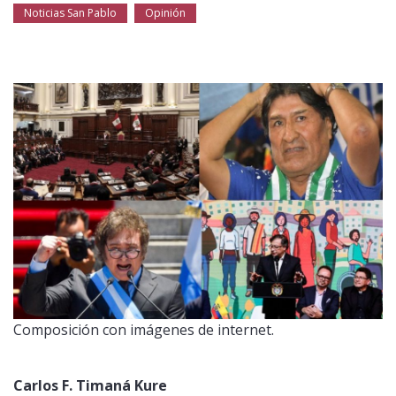
Público general
Noticias San Pablo
Licenciamiento
Opinión
Biblioteca
Noticias
Composición con imágenes de internet.
Carlos F. Timaná Kure