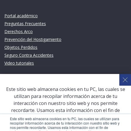
Links de intéres
Portal académico
Preguntas Frecuentes
Derechos Arco
Prevención del Hostigamiento
Objetos Perdidos
Seguro Contra Accidentes
Video tutoriales
Links de intéres
Planeamiento Estratégico y Gestión de Calidad
Este sitio web almacena cookies en tu PC, las cuales se
Sistema de Gestión Académica (SGA)
utilizan para recopilar información acerca de tu
Defensoría Universitaria
interacción con nuestro sitio web y nos permite
Terceros vinculados
recordarte. Usamos esta información con el fin de
mejorar y personalizar tu experiencia de navegación y
San Pablo Mail
Este sitio web almacena cookies en tu PC, las cuales se utilizan para
recopilar información acerca de tu interacción con nuestro sitio web y
para generar analíticas y métricas acerca de nuestros
Aula Virtual Pregrado
nos permite recordarte. Usamos esta información con el fin de