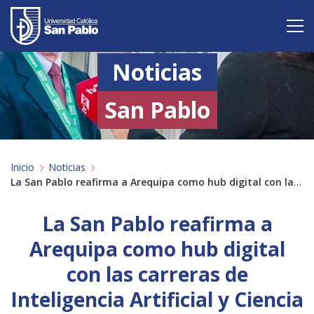
Noticias
Vive San Pablo
Admisión
San Pablo
Carreras
Inicio
Noticias
Postgrado
La San Pablo reafirma a Arequipa como hub digital con las carreras de Inteligencia Artificial y Ciencia de Datos
Internacional
La San Pablo reafirma a
Investigación
Arequipa como hub digital
con las carreras de
Servicio y proyección a la sociedad
Inteligencia Artificial y Ciencia
Alumnos
Profesores
Antiguos Alumnos
Padres
Empresas