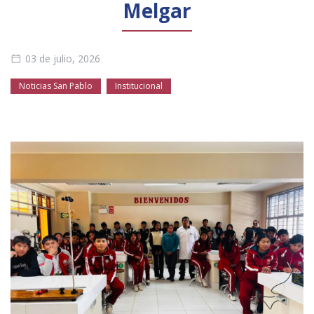
Melgar
Público general
Licenciamiento
Biblioteca
Noticias
03 de julio, 2026
Noticias San Pablo
Institucional