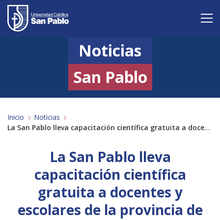
Noticias
Vive San Pablo
Admisión
San Pablo
Carreras
Inicio
Noticias
Postgrado
La San Pablo lleva capacitación científica gratuita a docentes y escolares de la provincia de Melgar
Internacional
La San Pablo lleva
Investigación
capacitación científica
gratuita a docentes y
Servicio y proyección a la sociedad
escolares de la provincia de
Alumnos
Profesores
Antiguos Alumnos
Padres
Empresas