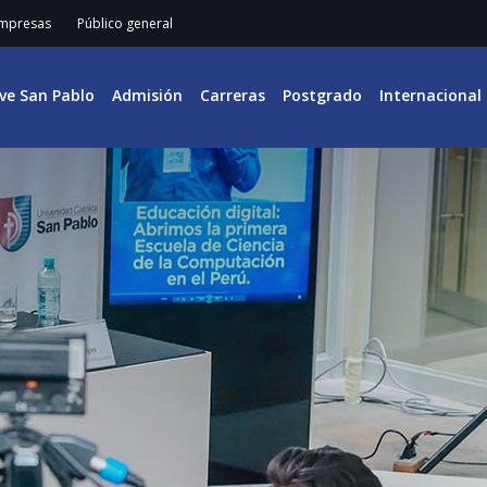
mpresas
Público general
ive San Pablo
Admisión
Carreras
Postgrado
Internacional