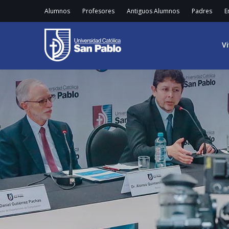
Alumnos
Profesores
Antiguos Alumnos
Padres
E
V