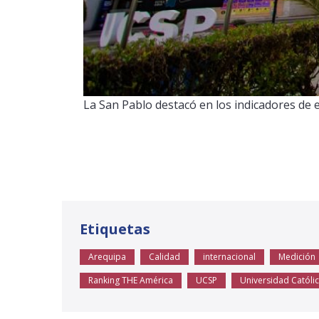
La San Pablo destacó en los indicadores de e
Etiquetas
Arequipa
Calidad
internacional
Medición
Ranking THE América
UCSP
Universidad Católi