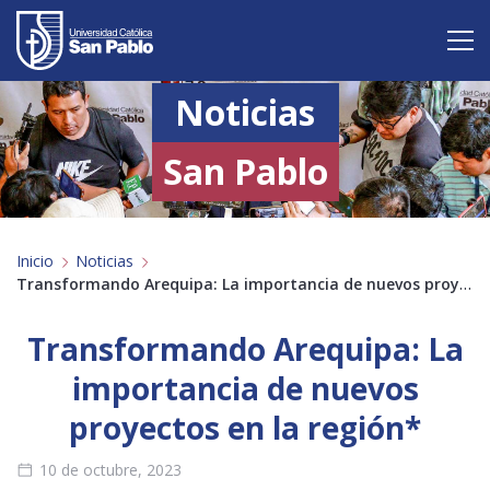
Noticias
Vive San Pablo
Admisión
San Pablo
Carreras
Inicio
Noticias
Postgrado
Transformando Arequipa: La importancia de nuevos proyectos en la región*
Internacional
Transformando Arequipa: La
Investigación
importancia de nuevos
proyectos en la región*
Servicio y proyección a la sociedad
10 de octubre, 2023
Alumnos
Profesores
Antiguos Alumnos
Padres
Empresas