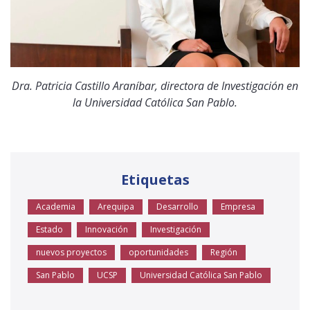
Dra. Patricia Castillo Araníbar, directora de Investigación en
la Universidad Católica San Pablo.
Etiquetas
Academia
Arequipa
Desarrollo
Empresa
Estado
Innovación
Investigación
nuevos proyectos
oportunidades
Región
San Pablo
UCSP
Universidad Católica San Pablo