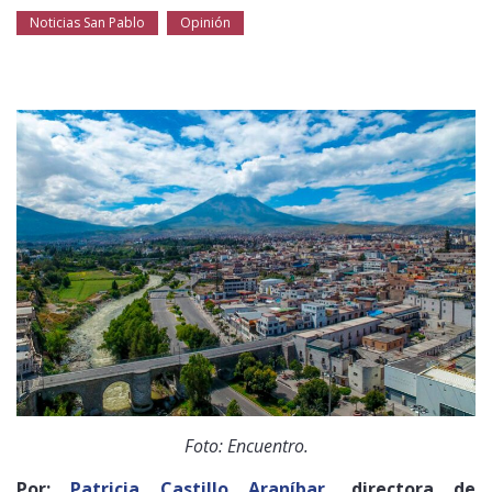
Público general
Licenciamiento
Biblioteca
Noticias
Noticias San Pablo
Opinión
Foto: Encuentro.
Por:
Patricia Castillo Araníbar
, directora de