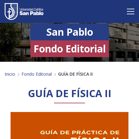
San Pablo
Vive San Pablo
Admisión
Fondo Editorial
Carreras
Inicio
Fondo Editorial
GUÍA DE FÍSICA II
Postgrado
Internacional
GUÍA DE FÍSICA II
Investigación
Servicio y proyección a la sociedad
Alumnos
Profesores
Antiguos Alumnos
Padres
Empresas