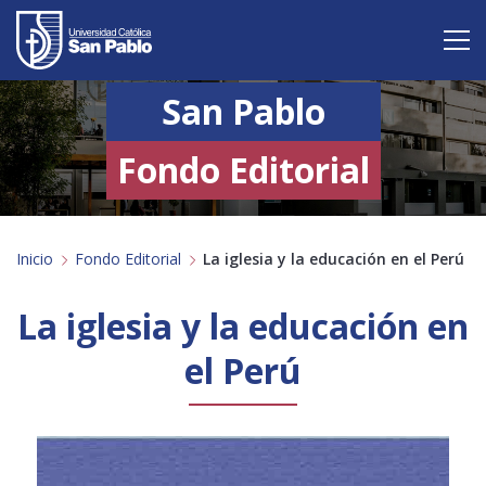
San Pablo
Vive San Pablo
Admisión
Fondo Editorial
Carreras
Inicio
Fondo Editorial
La iglesia y la educación en el Perú
Postgrado
Internacional
La iglesia y la educación en
el Perú
Investigación
Servicio y proyección a la sociedad
Alumnos
Profesores
Antiguos Alumnos
Padres
Empresas