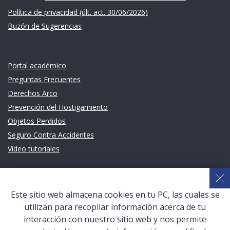
Política de privacidad (últ. act. 30/06/2026)
Buzón de Sugerencias
Links de intéres
Portal académico
Preguntas Frecuentes
Derechos Arco
Prevención del Hostigamiento
Objetos Perdidos
Seguro Contra Accidentes
Video tutoriales
Links de intéres
Planeamiento Estratégico y Gestión de Calidad
Este sitio web almacena cookies en tu PC, las cuales se
Sistema de Gestión Académica (SGA)
utilizan para recopilar información acerca de tu
Defensoría Universitaria
interacción con nuestro sitio web y nos permite
Terceros vinculados