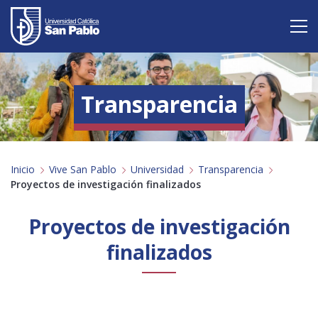
Vive San Pablo
Transparencia
Admisión
Carreras
Inicio
Vive San Pablo
Universidad
Transparencia
Postgrado
Proyectos de investigación finalizados
Internacional
Proyectos de investigación
Investigación
finalizados
Servicio y proyección a la sociedad
Alumnos
Profesores
Antiguos Alumnos
Padres
Empresas