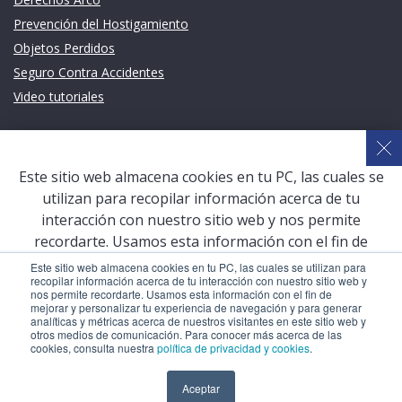
Prevención del Hostigamiento
Objetos Perdidos
Seguro Contra Accidentes
Video tutoriales
Links de intéres
Planeamiento Estratégico y Gestión de Calidad
Este sitio web almacena cookies en tu PC, las cuales se
Sistema de Gestión Académica (SGA)
utilizan para recopilar información acerca de tu
Defensoría Universitaria
interacción con nuestro sitio web y nos permite
Terceros vinculados
recordarte. Usamos esta información con el fin de
mejorar y personalizar tu experiencia de navegación y
San Pablo Mail
Este sitio web almacena cookies en tu PC, las cuales se utilizan para
recopilar información acerca de tu interacción con nuestro sitio web y
para generar analíticas y métricas acerca de nuestros
Aula Virtual Pregrado
nos permite recordarte. Usamos esta información con el fin de
visitantes en este sitio web y otros medios de
mejorar y personalizar tu experiencia de navegación y para generar
Aula Virtual Postgrado
analíticas y métricas acerca de nuestros visitantes en este sitio web y
comunicación. Para conocer más acerca de las cookies,
otros medios de comunicación. Para conocer más acerca de las
consulta nuestra
política de privacidad y cookies
.
cookies, consulta nuestra
política de privacidad y cookies
.
COPYRIGHT © 2026 Universidad Católica San Pablo – RUC:
Aceptar
Aceptar
20327998413