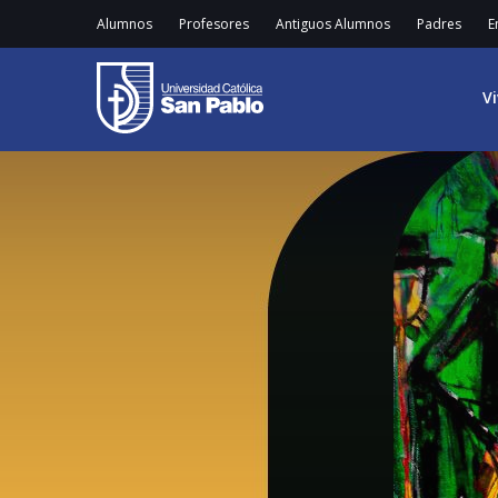
Alumnos
Profesores
Antiguos Alumnos
Padres
E
V