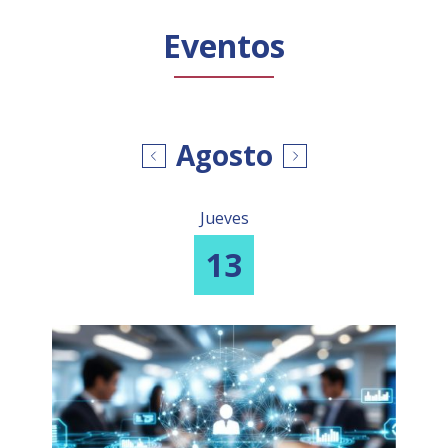
Público general
Licenciamiento
Biblioteca
Noticias
Eventos
Agosto
Jueves
13