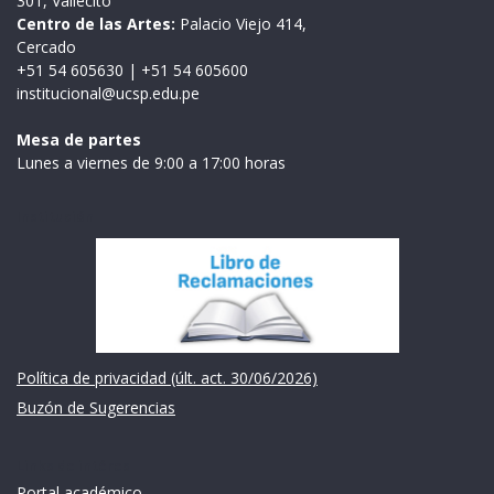
301, Vallecito
Centro de las Artes:
Palacio Viejo 414,
Cercado
+51 54 605630
|
+51 54 605600
institucional@ucsp.edu.pe
Mesa de partes
Lunes a viernes de 9:00 a 17:00 horas
Institución
Política de privacidad (últ. act. 30/06/2026)
Buzón de Sugerencias
Links de intéres
Portal académico