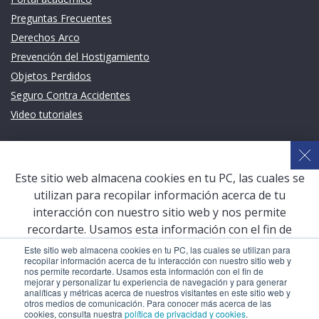
Preguntas Frecuentes
Derechos Arco
Prevención del Hostigamiento
Objetos Perdidos
Seguro Contra Accidentes
Video tutoriales
Links de intéres
Planeamiento Estratégico y Gestión de Calidad
Este sitio web almacena cookies en tu PC, las cuales se
Sistema de Gestión Académica (SGA)
utilizan para recopilar información acerca de tu
Defensoría Universitaria
interacción con nuestro sitio web y nos permite
Terceros vinculados
recordarte. Usamos esta información con el fin de
mejorar y personalizar tu experiencia de navegación y
San Pablo Mail
Este sitio web almacena cookies en tu PC, las cuales se utilizan para
recopilar información acerca de tu interacción con nuestro sitio web y
para generar analíticas y métricas acerca de nuestros
Aula Virtual Pregrado
nos permite recordarte. Usamos esta información con el fin de
visitantes en este sitio web y otros medios de
mejorar y personalizar tu experiencia de navegación y para generar
Aula Virtual Postgrado
analíticas y métricas acerca de nuestros visitantes en este sitio web y
comunicación. Para conocer más acerca de las cookies,
otros medios de comunicación. Para conocer más acerca de las
consulta nuestra
política de privacidad y cookies
.
cookies, consulta nuestra
política de privacidad y cookies
.