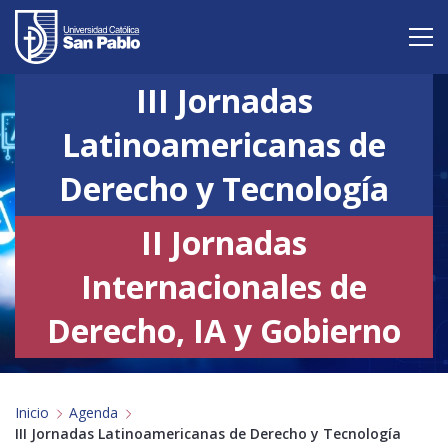
III Jornadas
Vive San Pablo
Latinoamericanas de
Admisión
Derecho y Tecnología
Carreras
II Jornadas
Postgrado
Internacionales de
Internacional
Derecho, IA y Gobierno
Investigación
Servicio y proyección a la sociedad
Inicio
Agenda
III Jornadas Latinoamericanas de Derecho y Tecnología
Alumnos
Profesores
Antiguos Alumnos
Padres
Empresas