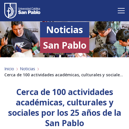
Noticias
Vive San Pablo
Admisión
San Pablo
Carreras
Inicio
Noticias
Postgrado
Cerca de 100 actividades académicas, culturales y sociales por los 25 años de la San Pablo
Internacional
Cerca de 100 actividades
Investigación
académicas, culturales y
sociales por los 25 años de la
Servicio y proyección a la sociedad
San Pablo
Alumnos
Profesores
Antiguos Alumnos
Padres
Empresas