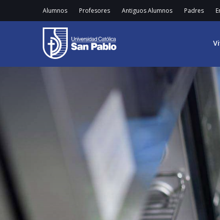
Alumnos
Profesores
Antiguos Alumnos
Padres
E
V