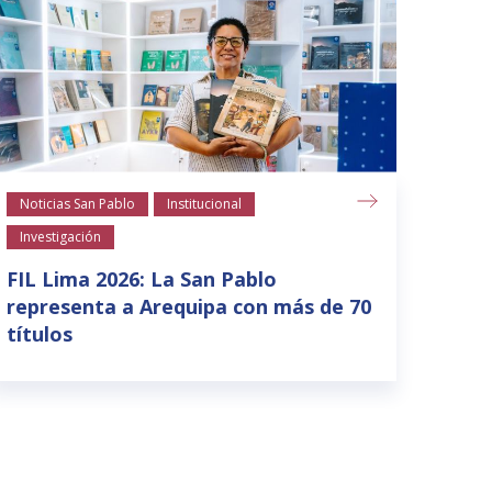
Noticias San Pablo
Institucional
Notic
Investigación
La S
para
FIL Lima 2026: La San Pablo
suel
representa a Arequipa con más de 70
títulos