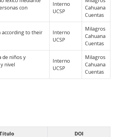
do léxico mediante
Milagros
Interno
personas con
Cahuana
UCSP
Cuentas
Milagros
a according to their
Interno
Cahuana
UCSP
Cuentas
a de niños y
Milagros
Interno
y nivel
Cahuana
UCSP
Cuentas
Título
DOI