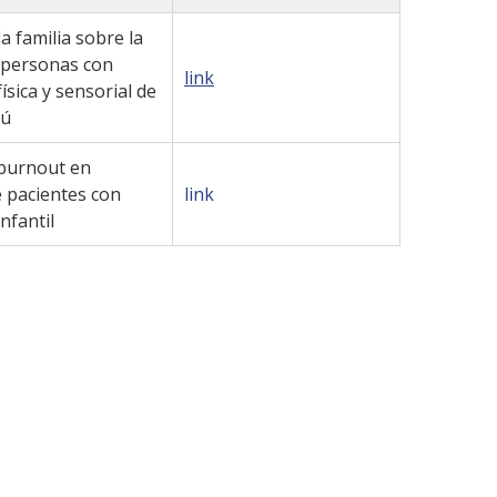
la familia sobre la
n personas con
link
ísica y sensorial de
rú
burnout en
 pacientes con
link
nfantil