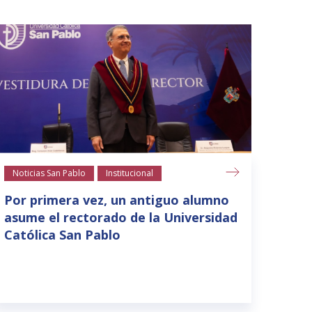
Noticias San Pablo
Institucional
Notic
Por primera vez, un antiguo alumno
Areq
asume el rectorado de la Universidad
refe
Católica San Pablo
star