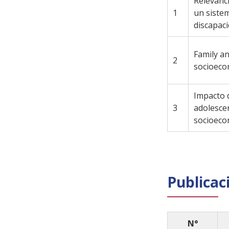
Relevanci
1
un siste
discapaci
Family an
2
socioeco
Impacto d
3
adolescen
socioeco
Publicac
N°