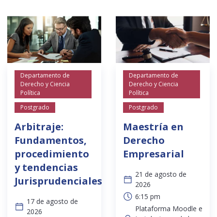
Departamento de
Departamento de
Derecho y Ciencia
Derecho y Ciencia
Política
Política
Postgrado
Postgrado
Arbitraje:
Maestría en
Fundamentos,
Derecho
procedimiento
Empresarial
y tendencias
21 de agosto de
Jurisprudenciales
2026
6:15 pm
17 de agosto de
Plataforma Moodle e
2026