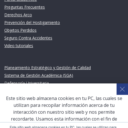
Preguntas Frecuentes
Derechos Arco
Prevención del Hostigamiento
Objetos Perdidos
Seguro Contra Accidentes
Video tutoriales
Links de intéres
Planeamiento Estratégico y Gestión de Calidad
Sistema de Gestión Académica (SGA)
Defensoría Universitaria
Terceros vinculados
Este sitio web almacena cookies en tu PC, las cuales se
San Pablo Mail
utilizan para recopilar información acerca de tu
Aula Virtual Pregrado
interacción con nuestro sitio web y nos permite
Aula Virtual Postgrado
recordarte. Usamos esta información con el fin de
mejorar y personalizar tu experiencia de navegación y
Este sitio web almacena cookies en tu PC, las cuales se utilizan para