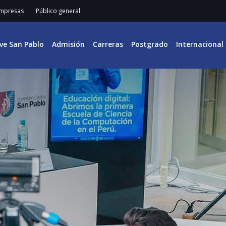
mpresas
Público general
ive San Pablo
Admisión
Carreras
Postgrado
Internacional