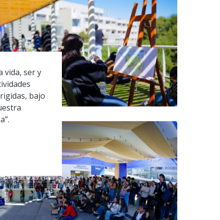
 vida, ser y
tividades
rigidas, bajo
uestra
a”.