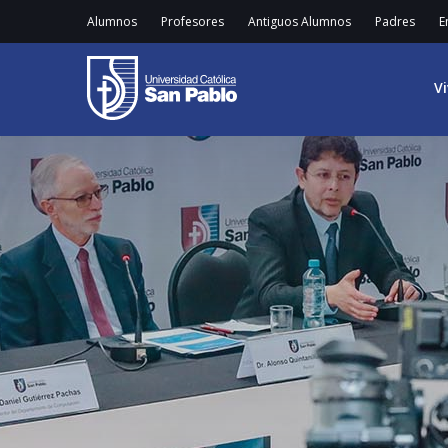
Alumnos
Profesores
Antiguos Alumnos
Padres
E
V