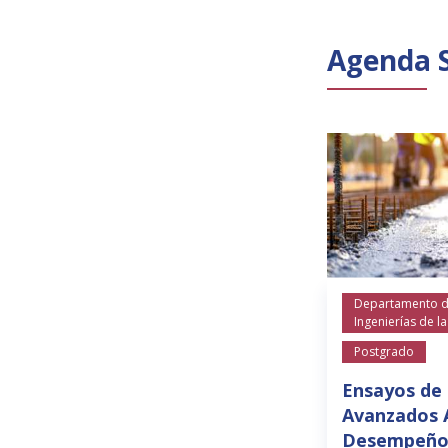
Agenda 
Departamento de
Ingenierías de l
Postgrado
Ensayos de
Avanzados A
Desempeño 