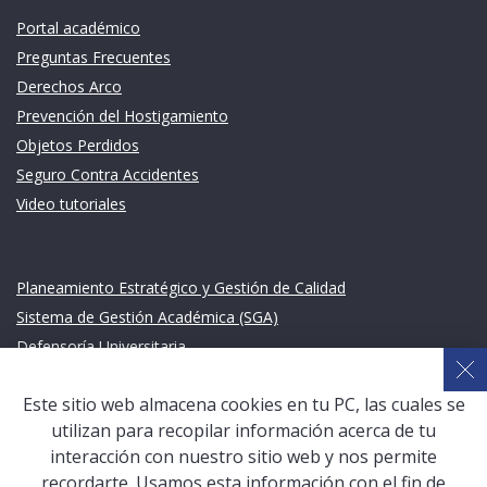
Links de intéres
Portal académico
Preguntas Frecuentes
Derechos Arco
Prevención del Hostigamiento
Objetos Perdidos
Seguro Contra Accidentes
Video tutoriales
Links de intéres
Planeamiento Estratégico y Gestión de Calidad
Sistema de Gestión Académica (SGA)
Defensoría Universitaria
Terceros vinculados
Este sitio web almacena cookies en tu PC, las cuales se
San Pablo Mail
utilizan para recopilar información acerca de tu
Aula Virtual Pregrado
interacción con nuestro sitio web y nos permite
Aula Virtual Postgrado
recordarte. Usamos esta información con el fin de