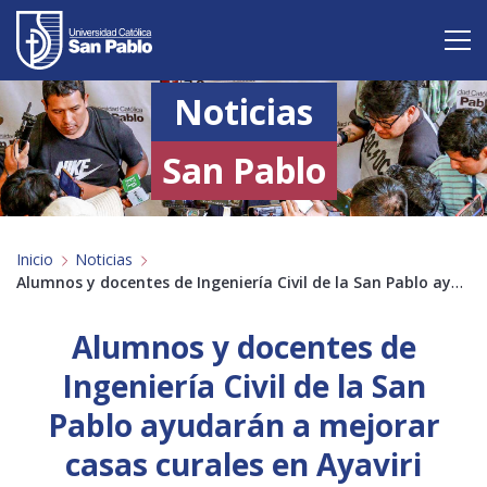
Noticias
Vive San Pablo
Admisión
San Pablo
Carreras
Inicio
Noticias
Postgrado
Alumnos y docentes de Ingeniería Civil de la San Pablo ayudarán a mejorar casas curales en Ayaviri
Internacional
Alumnos y docentes de
Investigación
Ingeniería Civil de la San
Pablo ayudarán a mejorar
Servicio y proyección a la sociedad
casas curales en Ayaviri
Alumnos
Profesores
Antiguos Alumnos
Padres
Empresas