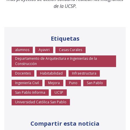
de la UCSP.
Etiquetas
alumnos
Ayaviri
Casas Curales
Departamento de Arquitectura e Ingenierías de la
Construcción
Docentes
Habitabilidad
Infraestructura
Ingeniería Civil
Mejora
Puno
San Pablo
San Pablo Informa
UCSP
Universidad Católica San Pablo
Compartir esta noticia