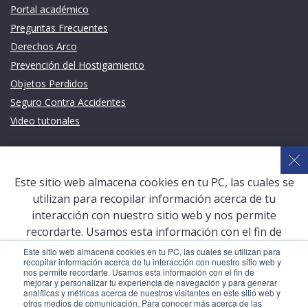
Portal académico
Preguntas Frecuentes
Derechos Arco
Prevención del Hostigamiento
Objetos Perdidos
Seguro Contra Accidentes
Video tutoriales
Links de intéres
Planeamiento Estratégico y Gestión de Calidad
Este sitio web almacena cookies en tu PC, las cuales se
Sistema de Gestión Académica (SGA)
utilizan para recopilar información acerca de tu
Defensoría Universitaria
interacción con nuestro sitio web y nos permite
Terceros vinculados
recordarte. Usamos esta información con el fin de
mejorar y personalizar tu experiencia de navegación y
San Pablo Mail
Este sitio web almacena cookies en tu PC, las cuales se utilizan para
recopilar información acerca de tu interacción con nuestro sitio web y
para generar analíticas y métricas acerca de nuestros
Aula Virtual Pregrado
nos permite recordarte. Usamos esta información con el fin de
visitantes en este sitio web y otros medios de
mejorar y personalizar tu experiencia de navegación y para generar
Aula Virtual Postgrado
analíticas y métricas acerca de nuestros visitantes en este sitio web y
comunicación. Para conocer más acerca de las cookies,
otros medios de comunicación. Para conocer más acerca de las