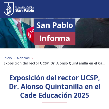
San Pablo
Vive San Pablo
Admisión
Informa
Carreras
Inicio
Noticias
Postgrado
Exposición del rector UCSP, Dr. Alonso Quintanilla en el Cade Educación 2025
Internacional
Exposición del rector UCSP,
Investigación
Dr. Alonso Quintanilla en el
Cade Educación 2025
Servicio y proyección a la sociedad
Alumnos
Profesores
Antiguos Alumnos
Padres
Empresas