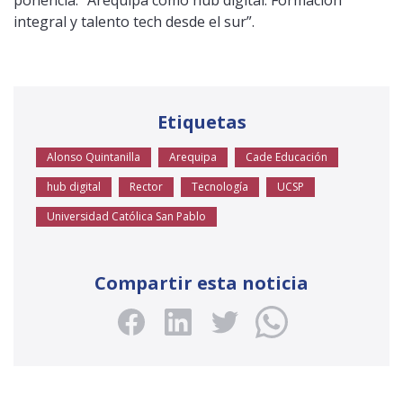
ponencia: “Arequipa como hub digital: Formación
integral y talento tech desde el sur”.
Etiquetas
Alonso Quintanilla
Arequipa
Cade Educación
hub digital
Rector
Tecnología
UCSP
Universidad Católica San Pablo
Compartir esta noticia