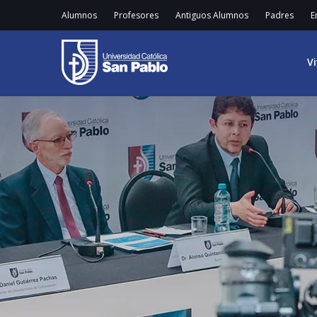
Alumnos
Profesores
Antiguos Alumnos
Padres
E
V