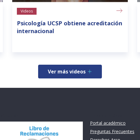
Videos
Psicología UCSP obtiene acreditación
internacional
Ver más videos
nstitución
Links de intéres
Portal académico
Preguntas Frecuentes
Derechos Arco