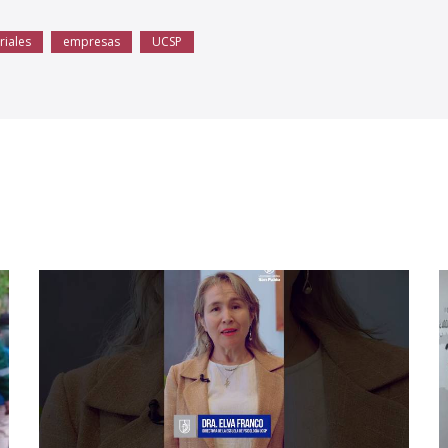
riales
empresas
UCSP