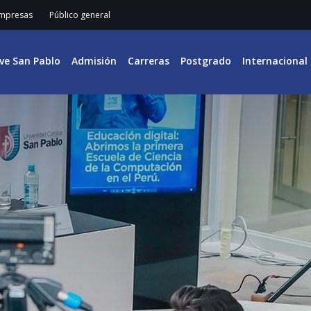
mpresas
Público general
ive San Pablo
Admisión
Carreras
Postgrado
Internacional