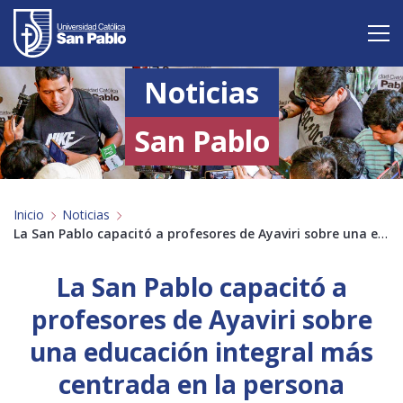
Noticias
Vive San Pablo
Admisión
San Pablo
Carreras
Inicio
Noticias
Postgrado
La San Pablo capacitó a profesores de Ayaviri sobre una educación integral más centrada en la persona
Internacional
La San Pablo capacitó a
Investigación
profesores de Ayaviri sobre
una educación integral más
Servicio y proyección a la sociedad
centrada en la persona
Alumnos
Profesores
Antiguos Alumnos
Padres
Empresas