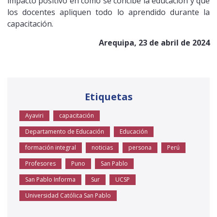
impacto positivo en cómo se concibe la educación y que
los docentes apliquen todo lo aprendido durante la
capacitación.
Arequipa, 23 de abril de 2024
Etiquetas
Ayaviri
capacitación
Departamento de Educación
Educación
formación integral
noticias
persona
Perú
Profesores
Puno
San Pablo
San Pablo Informa
Sur
UCSP
Universidad Católica San Pablo