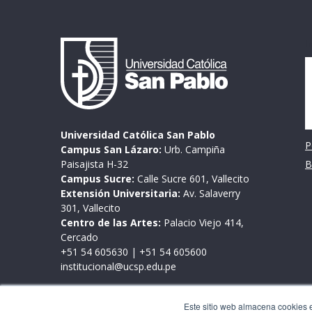
I
Universidad Católica San Pablo
P
Campus San Lázaro:
Urb. Campiña
Paisajista H-32
B
Campus Sucre:
Calle Sucre 601, Vallecito
Extensión Universitaria:
Av. Salaverry
301, Vallecito
Centro de las Artes:
Palacio Viejo 414,
Cercado
+51 54 605630
|
+51 54 605600
institucional@ucsp.edu.pe
Mesa de partes
Este sitio web almacena cookies en
Lunes a viernes de 9:00 a 17:00 horas