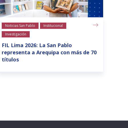
Noticias San Pablo
Institucional
Notic
Investigación
La S
para
FIL Lima 2026: La San Pablo
suel
representa a Arequipa con más de 70
títulos