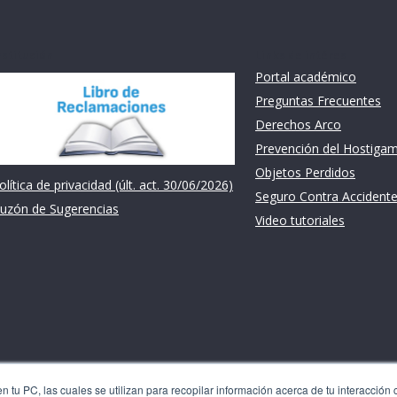
nstitución
Links de intéres
Portal académico
Preguntas Frecuentes
Derechos Arco
Prevención del Hostiga
Objetos Perdidos
olítica de privacidad (últ. act. 30/06/2026)
Seguro Contra Accident
uzón de Sugerencias
Video tutoriales
 tu PC, las cuales se utilizan para recopilar información acerca de tu interacción 