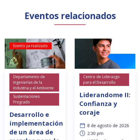
Eventos relacionados
Evento ya realizado
Departamento de
Centro de Liderazgo
Ingenierías de la
para el Desarrollo
Industria y el Ambiente
Liderandome II:
Sustentaciones
Pregrado
Confianza y
coraje
Desarrollo e
implementación
8 de agosto de 2026
de un área de
2:30 pm