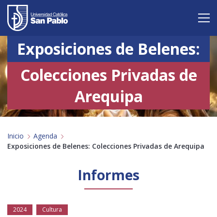
Exposiciones de Belenes:
Vive San Pablo
Colecciones Privadas de
Admisión
Arequipa
Carreras
Postgrado
Inicio
Agenda
Internacional
Exposiciones de Belenes: Colecciones Privadas de Arequipa
Investigación
Informes
Servicio y proyección a la sociedad
2024
Cultura
Alumnos
Profesores
Antiguos Alumnos
Padres
Empresas