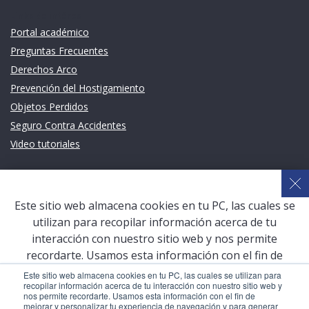
Links de intéres
Portal académico
Preguntas Frecuentes
Derechos Arco
Prevención del Hostigamiento
Objetos Perdidos
Seguro Contra Accidentes
Video tutoriales
Links de intéres
Planeamiento Estratégico y Gestión de Calidad
Este sitio web almacena cookies en tu PC, las cuales se
Sistema de Gestión Académica (SGA)
utilizan para recopilar información acerca de tu
Defensoría Universitaria
interacción con nuestro sitio web y nos permite
Terceros vinculados
recordarte. Usamos esta información con el fin de
mejorar y personalizar tu experiencia de navegación y
San Pablo Mail
Este sitio web almacena cookies en tu PC, las cuales se utilizan para
recopilar información acerca de tu interacción con nuestro sitio web y
para generar analíticas y métricas acerca de nuestros
Aula Virtual Pregrado
nos permite recordarte. Usamos esta información con el fin de
visitantes en este sitio web y otros medios de
mejorar y personalizar tu experiencia de navegación y para generar
Aula Virtual Postgrado