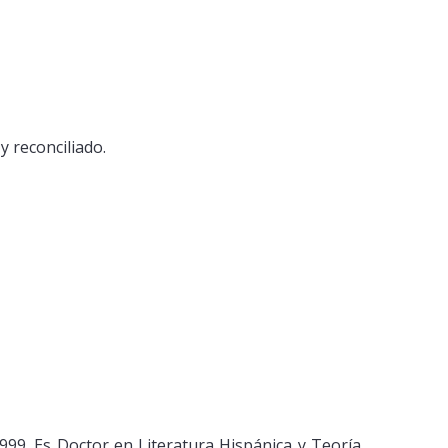
y reconciliado.
999. Es Doctor en Literatura Hispánica y Teoría