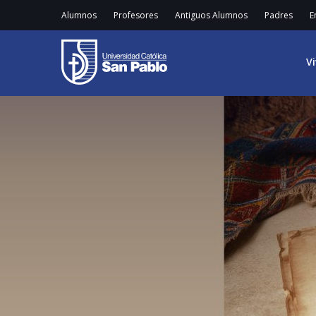
Alumnos
Profesores
Antiguos Alumnos
Padres
E
V