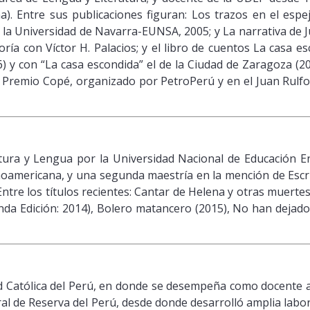
). Entre sus publicaciones figuran: Los trazos en el espejo
la Universidad de Navarra-EUNSA, 2005; y La narrativa de Ju
ría con Víctor H. Palacios; y el libro de cuentos La casa e
 y con “La casa escondida” el de la Ciudad de Zaragoza (2
el Premio Copé, organizado por PetroPerú y en el Juan Rulfo
ratura y Lengua por la Universidad Nacional de Educación E
noamericana, y una segunda maestría en la mención de Escr
tre los títulos recientes: Cantar de Helena y otras muertes
nda Edición: 2014), Bolero matancero (2015), No han dejado 
ad Católica del Perú, en donde se desempeña como docente a
l de Reserva del Perú, desde donde desarrolló amplia labor 