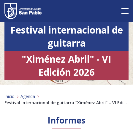
Festival internacional de
Vive San Pablo
guitarra
Admisión
"Ximénez Abril" - VI
Carreras
Edición 2026
Postgrado
Internacional
Inicio
Agenda
Investigación
Festival internacional de guitarra “Ximénez Abril” – VI Edición 2026
Servicio y proyección a la sociedad
Informes
Alumnos
Profesores
Antiguos Alumnos
Padres
Empresas