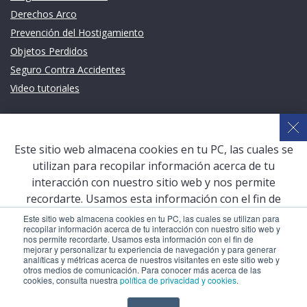
Derechos Arco
Prevención del Hostigamiento
Objetos Perdidos
Seguro Contra Accidentes
Video tutoriales
Links de intéres
Planeamiento Estratégico y Gestión de Calidad
Este sitio web almacena cookies en tu PC, las cuales se
Sistema de Gestión Académica (SGA)
utilizan para recopilar información acerca de tu
Defensoría Universitaria
interacción con nuestro sitio web y nos permite
Terceros vinculados
recordarte. Usamos esta información con el fin de
mejorar y personalizar tu experiencia de navegación y
San Pablo Mail
Este sitio web almacena cookies en tu PC, las cuales se utilizan para
recopilar información acerca de tu interacción con nuestro sitio web y
para generar analíticas y métricas acerca de nuestros
Aula Virtual Pregrado
nos permite recordarte. Usamos esta información con el fin de
visitantes en este sitio web y otros medios de
mejorar y personalizar tu experiencia de navegación y para generar
Aula Virtual Postgrado
analíticas y métricas acerca de nuestros visitantes en este sitio web y
comunicación. Para conocer más acerca de las cookies,
otros medios de comunicación. Para conocer más acerca de las
consulta nuestra
política de privacidad y cookies
.
cookies, consulta nuestra
política de privacidad y cookies
.
COPYRIGHT © 2026 Universidad Católica San Pablo – RUC: