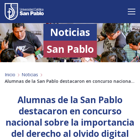
Noticias
Vive San Pablo
Admisión
San Pablo
Carreras
Inicio
Noticias
Postgrado
Alumnas de la San Pablo destacaron en concurso nacional sobre la importancia del derecho al olvido digital
Internacional
Alumnas de la San Pablo
Investigación
destacaron en concurso
nacional sobre la importancia
Servicio y proyección a la sociedad
del derecho al olvido digital
Alumnos
Profesores
Antiguos Alumnos
Padres
Empresas