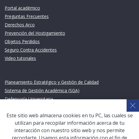
Links de intéres
Portal académico
Preguntas Frecuentes
Derechos Arco
Prevención del Hostigamiento
Objetos Perdidos
Seguro Contra Accidentes
Video tutoriales
Links de intéres
Planeamiento Estratégico y Gestión de Calidad
Sistema de Gestión Académica (SGA)
Defensoría Universitaria
Terceros vinculados
Este sitio web almacena cookies en tu PC, las cuales se
San Pablo Mail
utilizan para recopilar información acerca de tu
Aula Virtual Pregrado
interacción con nuestro sitio web y nos permite
Aula Virtual Postgrado
recordarte. Usamos esta información con el fin de