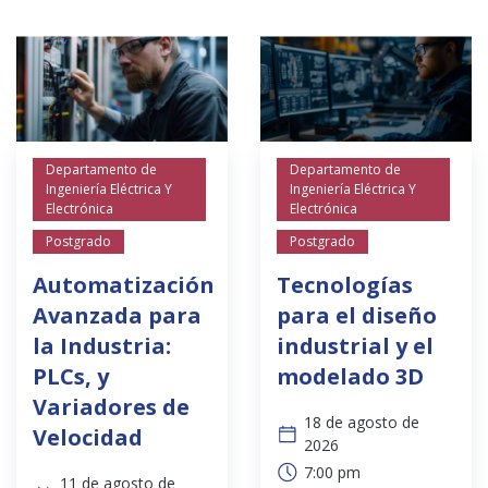
Departamento de
Departamento de
Ingeniería Eléctrica Y
Ingeniería Eléctrica Y
Electrónica
Electrónica
Postgrado
Postgrado
Automatización
Tecnologías
Avanzada para
para el diseño
la Industria:
industrial y el
PLCs, y
modelado 3D
Variadores de
18 de agosto de
Velocidad
2026
7:00 pm
11 de agosto de