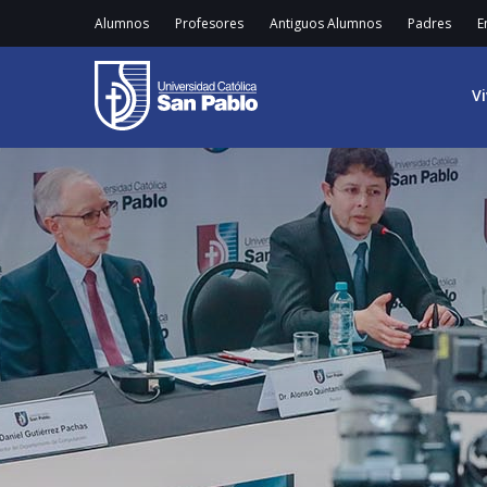
Alumnos
Profesores
Antiguos Alumnos
Padres
E
V