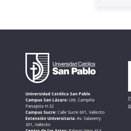
I
Universidad Católica San Pablo
P
Campus San Lázaro:
Urb. Campiña
Paisajista H-32
B
Campus Sucre:
Calle Sucre 601, Vallecito
Extensión Universitaria:
Av. Salaverry
301, Vallecito
Centro de las Artes:
Palacio Viejo 414,