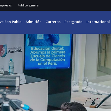
mpresas
Público general
ive San Pablo
Admisión
Carreras
Postgrado
Internacional