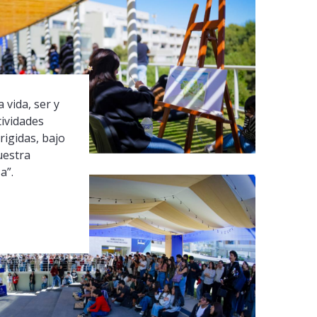
 vida, ser y
tividades
rigidas, bajo
uestra
a”.