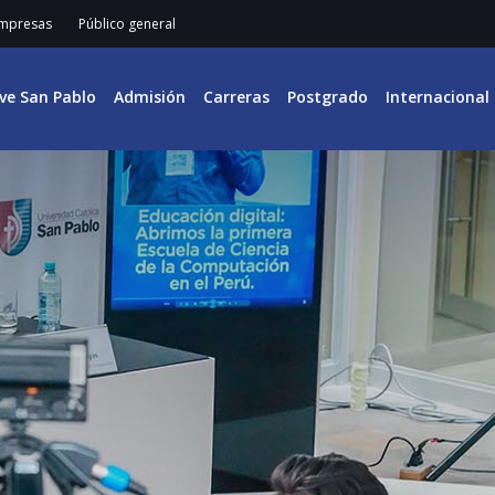
mpresas
Público general
ive San Pablo
Admisión
Carreras
Postgrado
Internacional