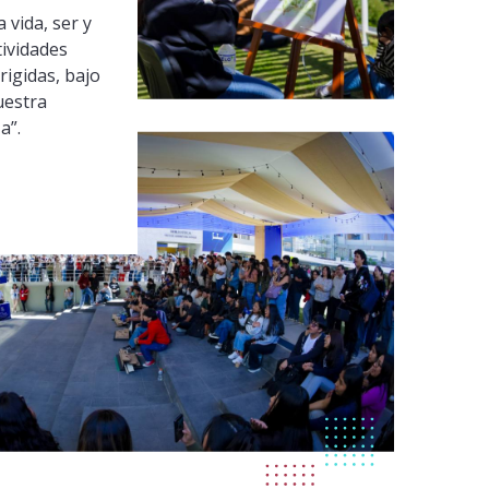
 vida, ser y
tividades
rigidas, bajo
uestra
a”.