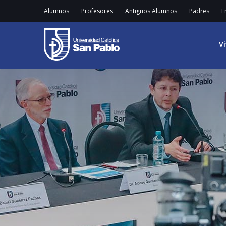
Alumnos
Profesores
Antiguos Alumnos
Padres
E
V