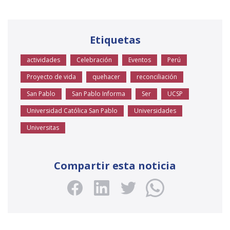
Etiquetas
actividades
Celebración
Eventos
Perú
Proyecto de vida
quehacer
reconciliación
San Pablo
San Pablo Informa
Ser
UCSP
Universidad Católica San Pablo
Universidades
Universitas
Compartir esta noticia