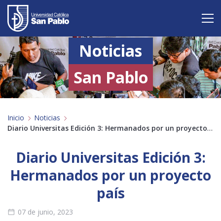
Noticias
Vive San Pablo
Admisión
San Pablo
Carreras
Inicio
Noticias
Postgrado
Diario Universitas Edición 3: Hermanados por un proyecto país
Internacional
Diario Universitas Edición 3:
Investigación
Hermanados por un proyecto
país
Servicio y proyección a la sociedad
07 de junio, 2023
Alumnos
Profesores
Antiguos Alumnos
Padres
Empresas