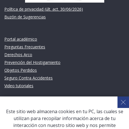
Política de privacidad (últ. act. 30/06/2026)
Buzón de Sugerencias
Links de intéres
Portal académico
Preguntas Frecuentes
Derechos Arco
Prevención del Hostigamiento
Objetos Perdidos
Seguro Contra Accidentes
Video tutoriales
Links de intéres
Planeamiento Estratégico y Gestión de Calidad
Este sitio web almacena cookies en tu PC, las cuales se
Sistema de Gestión Académica (SGA)
utilizan para recopilar información acerca de tu
Defensoría Universitaria
interacción con nuestro sitio web y nos permite