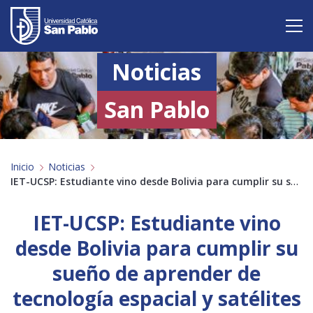
Noticias
Vive San Pablo
Admisión
San Pablo
Carreras
Inicio
Noticias
Postgrado
IET-UCSP: Estudiante vino desde Bolivia para cumplir su sueño de aprender de tecnología espacial y satélites
Internacional
IET-UCSP: Estudiante vino
Investigación
desde Bolivia para cumplir su
sueño de aprender de
Servicio y proyección a la sociedad
tecnología espacial y satélites
Alumnos
Profesores
Antiguos Alumnos
Padres
Empresas