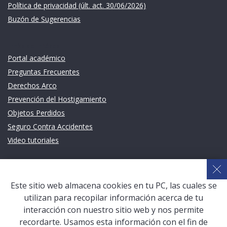
Política de privacidad (últ. act. 30/06/2026)
Buzón de Sugerencias
Links de intéres
Portal académico
Preguntas Frecuentes
Derechos Arco
Prevención del Hostigamiento
Objetos Perdidos
Seguro Contra Accidentes
Video tutoriales
Links de intéres
Planeamiento Estratégico y Gestión de Calidad
Este sitio web almacena cookies en tu PC, las cuales se
Sistema de Gestión Académica (SGA)
utilizan para recopilar información acerca de tu
Defensoría Universitaria
interacción con nuestro sitio web y nos permite
Terceros vinculados
recordarte. Usamos esta información con el fin de