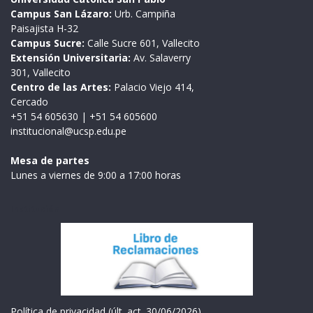
Campus San Lázaro:
Urb. Campiña
Paisajista H-32
Campus Sucre:
Calle Sucre 601, Vallecito
Extensión Universitaria:
Av. Salaverry
301, Vallecito
Centro de las Artes:
Palacio Viejo 414,
Cercado
+51 54 605630
|
+51 54 605600
institucional@ucsp.edu.pe
Mesa de partes
Lunes a viernes de 9:00 a 17:00 horas
Institución
Política de privacidad (últ. act. 30/06/2026)