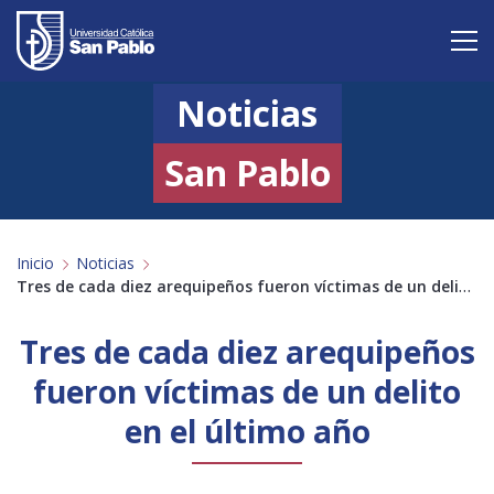
Noticias
Vive San Pablo
Admisión
San Pablo
Carreras
Inicio
Noticias
Postgrado
Tres de cada diez arequipeños fueron víctimas de un delito en el último año
Internacional
Tres de cada diez arequipeños
Investigación
fueron víctimas de un delito
en el último año
Servicio y proyección a la sociedad
Alumnos
Profesores
Antiguos Alumnos
Padres
Empresas