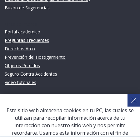
Buzón de Sugerencias
Links de intéres
Portal académico
Preguntas Frecuentes
Derechos Arco
Prevención del Hostigamiento
Objetos Perdidos
Seguro Contra Accidentes
Video tutoriales
Links de intéres
Planeamiento Estratégico y Gestión de Calidad
Este sitio web almacena cookies en tu PC, las cuales se
Sistema de Gestión Académica (SGA)
utilizan para recopilar información acerca de tu
Defensoría Universitaria
interacción con nuestro sitio web y nos permite
Terceros vinculados
recordarte. Usamos esta información con el fin de