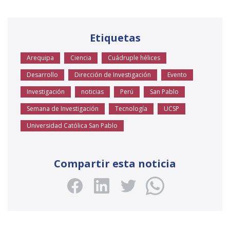
Etiquetas
Arequipa
Ciencia
Cuádruple hélices
Desarrollo
Dirección de Investigación
Evento
Investigación
noticias
Perú
San Pablo
Semana de Investigación
Tecnología
UCSP
Universidad Católica San Pablo
Compartir esta noticia