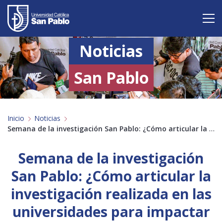
Noticias
Vive San Pablo
Admisión
San Pablo
Carreras
Inicio
Noticias
Postgrado
Semana de la investigación San Pablo: ¿Cómo articular la investigación realizada en las universidades para impactar en la sociedad?
Internacional
Semana de la investigación
Investigación
San Pablo: ¿Cómo articular la
investigación realizada en las
Servicio y proyección a la sociedad
universidades para impactar
Alumnos
Profesores
Antiguos Alumnos
Padres
Empresas